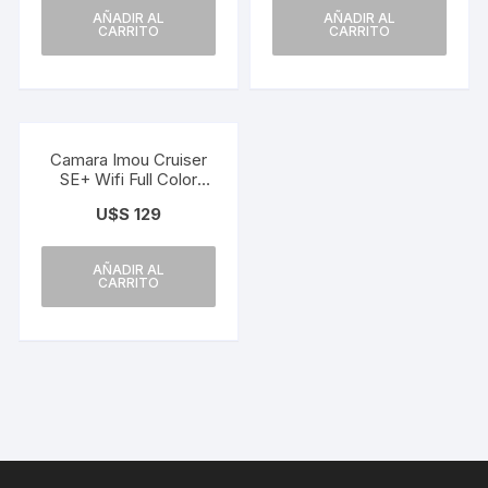
AÑADIR AL
AÑADIR AL
CARRITO
CARRITO
Camara Imou Cruiser
SE+ Wifi Full Color
4mp 1080p Pt360°
U$S
129
AÑADIR AL
CARRITO