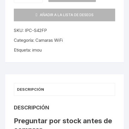
Wifi
Cruiser
AÑADIR A LA LISTA DE DESEOS
Full
Color
SKU:
IPC-S42FP
4MP
IPC-
Categoría:
Camaras WiFi
S42FP
Etiqueta:
imou
cantidad
DESCRIPCIÓN
DESCRIPCIÓN
Preguntar por stock antes de