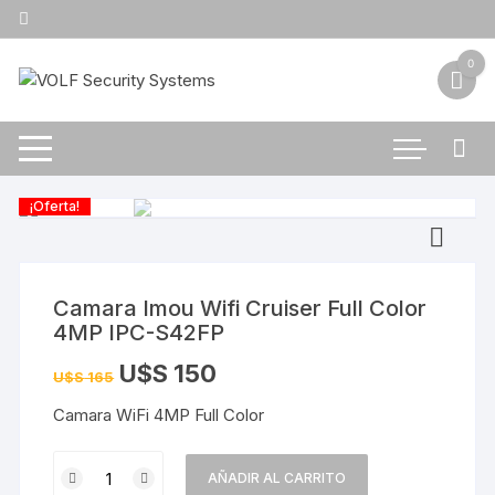
Saltar
al
contenido
0
¡Oferta!
Camara Imou Wifi Cruiser Full Color
4MP IPC-S42FP
U$S
150
U$S
165
Camara WiFi 4MP Full Color
Camara
AÑADIR AL CARRITO
Imou