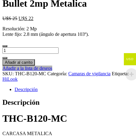
Bullet 2mp Metalica
U$S
25
U$S
22
Resolución: 2 Mp
Lente fijo: 2.8 mm (ángulo de apertura 103º).
Camara
de
USD
seguridad
Añadir al carrito
Hilook
Añadir a la lista de deseos
Bullet
SKU:
THC-B120-MC
Categoría:
Camaras de vigilancia
Etiqueta:
2mp
HiLook
Metalica
cantidad
Descripción
Descripción
THC-B120-MC
CARCASA METALICA