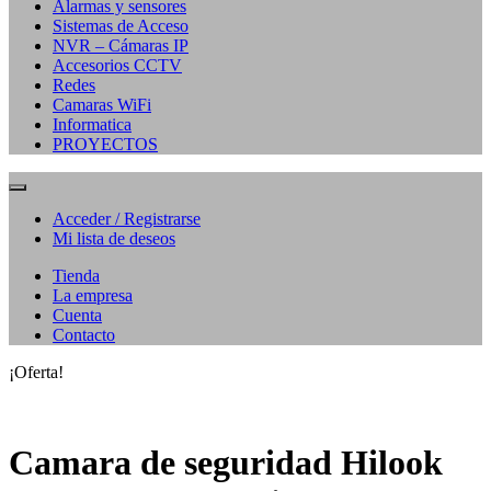
Alarmas y sensores
Sistemas de Acceso
NVR – Cámaras IP
Accesorios CCTV
Redes
Camaras WiFi
Informatica
PROYECTOS
Acceder / Registrarse
Mi lista de deseos
Tienda
La empresa
Cuenta
Contacto
¡Oferta!
Camara de seguridad Hilook