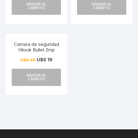
AÑADIR AL
AÑADIR AL
CARRITO
CARRITO
¡Oferta!
Camara de seguridad
Hilook Bullet 2mp
U$S
19
U$S
25
AÑADIR AL
CARRITO