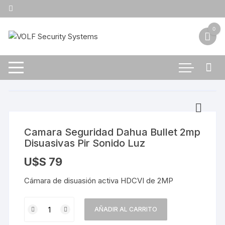
Saltar
al
contenido
0
Camara Seguridad Dahua Bullet 2mp
Disuasivas Pir Sonido Luz
U$S
79
Cámara de disuasión activa HDCVI de 2MP
Camara
AÑADIR AL CARRITO
Seguridad