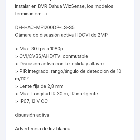
instalar en DVR Dahua WizSense, los modelos
terminan en: – i
DH-HAC-ME1200DP-LS-S5
Cámara de disuasión activa HDCVI de 2MP
> Máx. 30 fps a 1080p
> CVI/CVBS/AHD/TVI conmutable
> Disuasión activa con luz cálida y altavoz
> PIR integrado, rango/ángulo de detección de 10
m/110°
> Lente fija de 2,8 mm
> Máx. Longitud IR 30 m, IR inteligente
> IP67, 12 V CC
disuasión activa
Advertencia de luz blanca