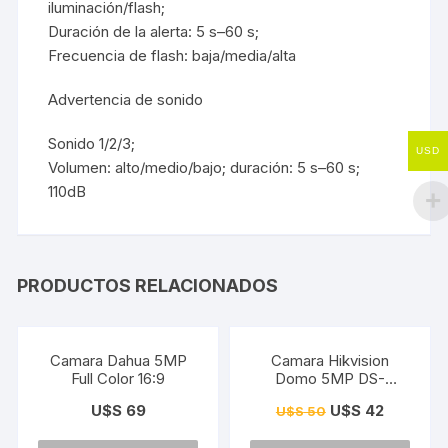
iluminación/flash;
Duración de la alerta: 5 s–60 s;
Frecuencia de flash: baja/media/alta
Advertencia de sonido
Sonido 1/2/3;
USD
Volumen: alto/medio/bajo; duración: 5 s–60 s;
110dB
PRODUCTOS RELACIONADOS
¡Oferta!
Camara Dahua 5MP
Camara Hikvision
Full Color 16:9
Domo 5MP DS-
2CE76H0T-ITPF
U$S
69
U$S
42
U$S
50