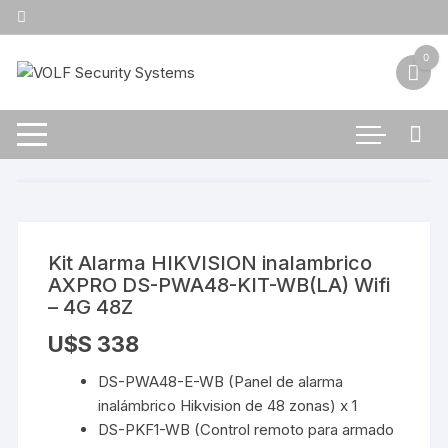
Saltar
al
contenido
0
Kit Alarma HIKVISION inalambrico
AXPRO DS-PWA48-KIT-WB(LA) Wifi
– 4G 48Z
U$S
338
DS-PWA48-E-WB (Panel de alarma
inalámbrico Hikvision de 48 zonas) x 1
DS-PKF1-WB (Control remoto para armado