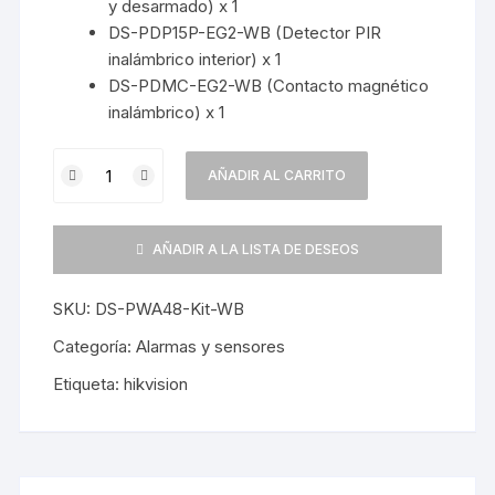
y desarmado) x 1
DS-PDP15P-EG2-WB (Detector PIR
inalámbrico interior) x 1
DS-PDMC-EG2-WB (Contacto magnético
inalámbrico) x 1
Kit
AÑADIR AL CARRITO
Alarma
HIKVISION
inalambrico
AÑADIR A LA LISTA DE DESEOS
AXPRO
DS-
SKU:
DS-PWA48-Kit-WB
PWA48-
KIT-
Categoría:
Alarmas y sensores
WB(LA)
Etiqueta:
hikvision
Wifi
-
4G
48Z