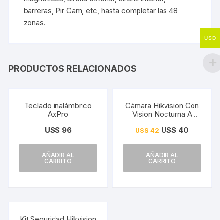
barreras, Pir Cam, etc, hasta completar las 48
zonas.
USD
PRODUCTOS RELACIONADOS
¡Oferta!
Teclado inalámbrico
Cámara Hikvision Con
AxPro
Vision Nocturna A
Color 2mp Colorvu
U$S
96
U$S
40
U$S
42
AÑADIR AL
AÑADIR AL
CARRITO
CARRITO
Kit Seguridad Hikvision