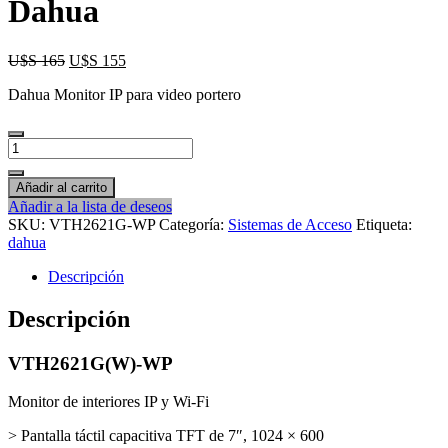
Dahua
U$S
165
U$S
155
Dahua Monitor IP para video portero
Monitor
Videoportero
IP
Añadir al carrito
Dahua
Añadir a la lista de deseos
cantidad
SKU:
VTH2621G-WP
Categoría:
Sistemas de Acceso
Etiqueta:
dahua
Descripción
Descripción
VTH2621G(W)-WP
Monitor de interiores IP y Wi-Fi
> Pantalla táctil capacitiva TFT de 7″, 1024 × 600