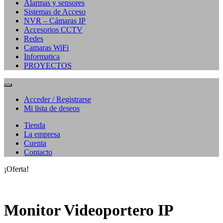
Alarmas y sensores
Sistemas de Acceso
NVR – Cámaras IP
Accesorios CCTV
Redes
Camaras WiFi
Informatica
PROYECTOS
Acceder / Registrarse
Mi lista de deseos
Tienda
La empresa
Cuenta
Contacto
¡Oferta!
Monitor Videoportero IP