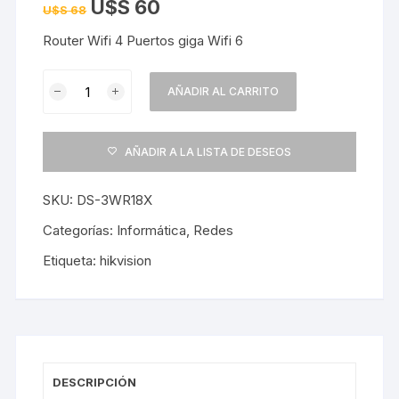
U$S
60
U$S
68
Router Wifi 4 Puertos giga Wifi 6
Router
AÑADIR AL CARRITO
Hikvision
AX1800
Wifi
AÑADIR A LA LISTA DE DESEOS
6
cantidad
SKU:
DS-3WR18X
Categorías:
Informática
,
Redes
Etiqueta:
hikvision
DESCRIPCIÓN