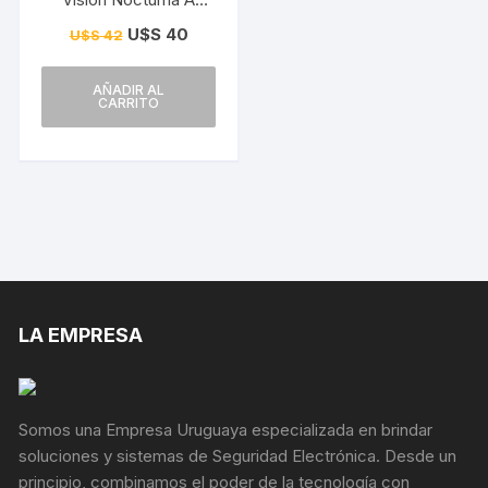
Color 2mp Colorvu
U$S
40
U$S
42
AÑADIR AL
CARRITO
LA EMPRESA
Somos una Empresa Uruguaya especializada en brindar
soluciones y sistemas de Seguridad Electrónica. Desde un
principio, combinamos el poder de la tecnología con