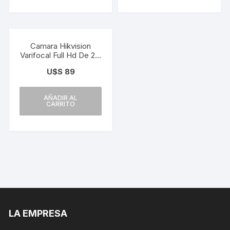
Camara Hikvision
Varifocal Full Hd De 2.7
A 13.5mm
U$S
89
AÑADIR AL
CARRITO
LA EMPRESA