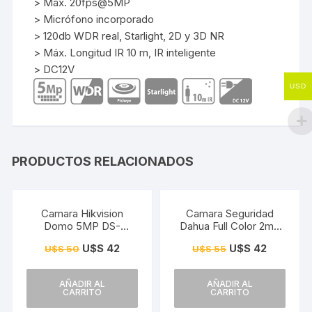
> Máx. 20fps@5MP
> Micrófono incorporado
> 120db WDR real, Starlight, 2D y 3D NR
> Máx. Longitud IR 10 m, IR inteligente
> DC12V
USD
PRODUCTOS RELACIONADOS
¡Oferta!
¡Oferta!
Camara Hikvision
Camara Seguridad
Domo 5MP DS-
Dahua Full Color 2mp
2CE76H0T-ITPF
con Microfono
U$S
42
U$S
42
U$S
50
U$S
55
AÑADIR AL
AÑADIR AL
CARRITO
CARRITO