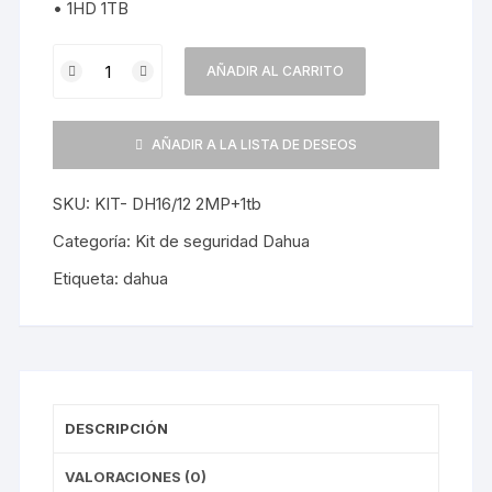
• 1HD 1TB
Kit
AÑADIR AL CARRITO
Camaras
Seguridad
Dahua
AÑADIR A LA LISTA DE DESEOS
Dvr
16
SKU:
KIT- DH16/12 2MP+1tb
+
12
Categoría:
Kit de seguridad Dahua
Camaras
Etiqueta:
dahua
2MP
+
1TB
cantidad
DESCRIPCIÓN
VALORACIONES (0)