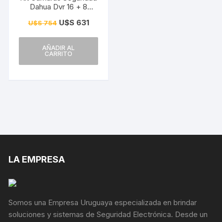
Dahua Dvr 16 + 8
camaras 2MP Color
U$S
631
U$S
754
Noche + 1TB
AÑADIR AL
CARRITO
LA EMPRESA
Somos una Empresa Uruguaya especializada en brindar
soluciones y sistemas de Seguridad Electrónica. Desde un