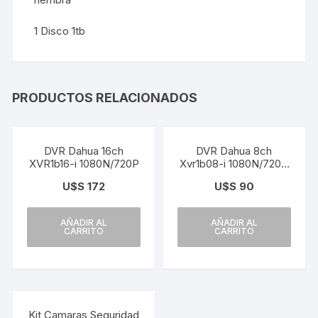
1 Disco 1tb
PRODUCTOS RELACIONADOS
DVR Dahua 16ch
DVR Dahua 8ch
XVR1b16-i 1080N/720P
Xvr1b08-i 1080N/720P
WizSense
U$S
172
U$S
90
AÑADIR AL
AÑADIR AL
CARRITO
CARRITO
¡Oferta!
Kit Camaras Seguridad