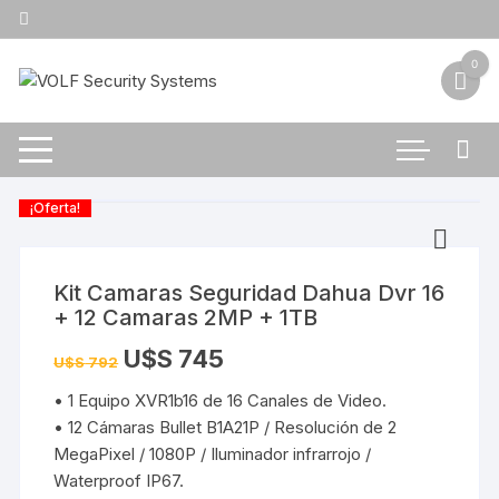
Saltar
al
contenido
0
¡Oferta!
Kit Camaras Seguridad Dahua Dvr 16
+ 12 Camaras 2MP + 1TB
U$S
745
U$S
792
• 1 Equipo XVR1b16 de 16 Canales de Video.
• 12 Cámaras Bullet B1A21P / Resolución de 2
MegaPixel / 1080P / Iluminador infrarrojo /
Waterproof IP67.