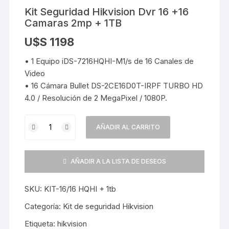
Kit Seguridad Hikvision Dvr 16 +16
Camaras 2mp + 1TB
U$S
1198
• 1 Equipo iDS-7216HQHI-M1/s de 16 Canales de
Video
• 16 Cámara Bullet DS-2CE16D0T-IRPF TURBO HD
4.0 / Resolución de 2 MegaPixel / 1080P.
Kit
AÑADIR AL CARRITO
Seguridad
Hikvision
Dvr
AÑADIR A LA LISTA DE DESEOS
16
+16
SKU:
KIT-16/16 HQHI + 1tb
Camaras
2mp
Categoría:
Kit de seguridad Hikvision
+
Etiqueta:
hikvision