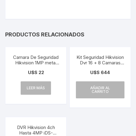
PRODUCTOS RELACIONADOS
Agotado
Camara De Seguridad
Kit Seguridad Hikvision
Hikvision 1MP metal
Dvr 16 + 8 Camaras
Exterior
2mp + 1TB
U$S
22
U$S
644
LEER MÁS
AÑADIR AL
CARRITO
DVR Hikvision 4ch
Hasta 4MP iDS-