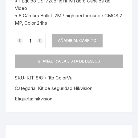
• 1 Equipo DS-7208HgHi-M1 de 8 Canales de
Video
• 8 Cámara Bullet 2MP high performance CMOS 2
MP, Color 24hs
Kit
AÑADIR AL CARRITO
Seguridad
Hikvision
Dvr
AÑADIR A LA LISTA DE DESEOS
8
+
SKU:
KIT-8/8 + 1tb ColorVu
8
Cámaras
Categoría:
Kit de seguridad Hikvision
ColorVu
Etiqueta:
hikvision
(Color
de
Noche)
cantidad