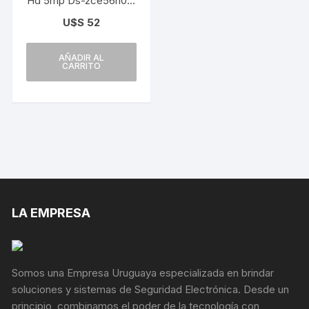
Hd 5mp Ds-2ce56h0t-
itpf 2.8m Hikvision
U$S
52
AÑADIR AL
CARRITO
LA EMPRESA
Somos una Empresa Uruguaya especializada en brindar
soluciones y sistemas de Seguridad Electrónica. Desde un
principio, combinamos el poder de la tecnología con