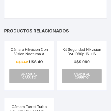
PRODUCTOS RELACIONADOS
¡Oferta!
Cámara Hikvision Con
Kit Seguridad Hikvision
Vision Nocturna A
Dvr 1080p 16 +16
Color 2mp Colorvu
Camaras 2mp + 1TB
U$S
40
U$S
999
U$S
42
AÑADIR AL
AÑADIR AL
CARRITO
CARRITO
Cámara Turret Turbo